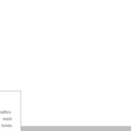
affico.
 nostri
 fornito