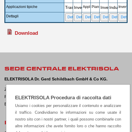
Applicazioni tipiche
Applicazioni di riscaldamento,
Piano cottura a induzione
Inverter,
Trasformatori, induttanze, trasduttori
Inverter, trasformatori-RF, trasd
Inverter, trasfor
Industria aut
Dettagli
Download
SEDE CENTRALE ELEKTRISOLA
ELEKTRISOLA Dr. Gerd Schildbach GmbH & Co KG.
Zur Steinagger 3, D – 51580 Reichshof-Eckenhagen, Germania
Phone: +49 2265 12-0 Fax: +49 2265 12-22
ELEKTRISOLA Procedura di raccolta dati
E-mail:
sales@elektrisola.de
Usiamo i cookies per personalizzare il contenuto e analizzare
il traffico. Condividiamo le informazioni su come usate il
nostro sito con i nostri partner, i quali possono combinarle con
LEGALE
altre informazioni che avete fornito loro o che hanno raccolto