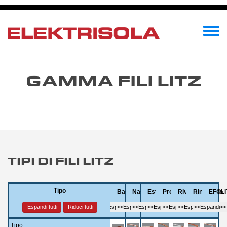
Salta
al
contenuto
Toggle
principale
menu
GAMMA FILI LITZ
TIPI DI FILI LITZ
Tipo
Tipo