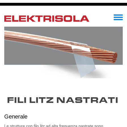
Salta
al
contenuto
Toggle
principale
menu
FILI LITZ NASTRATI
Generale
Le strutture con filo litz ad alta frequenza nastrate sono