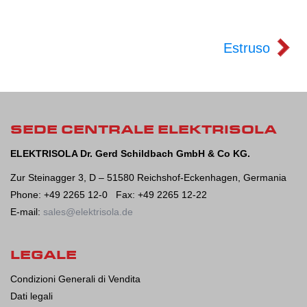
Estruso
SEDE CENTRALE ELEKTRISOLA
ELEKTRISOLA Dr. Gerd Schildbach GmbH & Co KG.
Zur Steinagger 3, D – 51580 Reichshof-Eckenhagen, Germania
Phone: +49 2265 12-0 Fax: +49 2265 12-22
E-mail:
sales@elektrisola.de
LEGALE
Condizioni Generali di Vendita
Dati legali