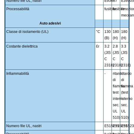
Numero file UL, nastri
E93687
-
E39505
Processabilità
fusibile
fusibile
rimozio
meccan
Auto adesivi
Classe di isolamento (UL)
°C
130
180
180
(B)
(H)
(H)
Costante dielettrica
ℇr
3.2
2.8
3.3
(JIS
(JIS
(JIS
C
C
C
2318)
2318)
2318)
Infiammabilità
-
ritardo
ritardo
di
di
fiamma
fiamma
test
(test
interno
interno
sec.
sec.
UL
UL
510)
510)
Numero file UL, nastri
E515235
E515235
E51523