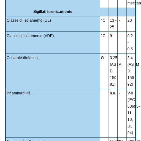
meccan
Sigillati termicamente
Classe di isolamento (UL)
°C
13 -
-
20
25
Classe di isolamento (VDE)
°C
9
-
0.2
-
0.5
Costante dielettrica
ℇr
3.25
-
3.4
(ASTM
(ASTM
D
D
150-
150-
81)
92)
Infiammabilità
n.a.
-
V-0
(IEC
60695-
11-
10,
UL
94)