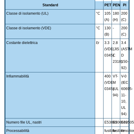
Standard
PET
PEN
PI
Classe di isolamento (UL)
°C
105
180
200
(A)
(H)
(C)
Classe di isolamento (VDE)
°C
130
-
200
(B)
(C)
Costante dielettrica
ℇr
3.3
2.8
3.4
(VDE
(JIS
(ASTM
0345)
C
D
2318)
150-
92)
Infiammabilità
400
VT-
V-0
(VDE
M
(IEC
0345)
(UL
60695-
94)
11-
10,
UL
94)
Numero file UL, nastri
E53895
E206562
E39505
Processabilità
fusibile
fusibile
rimozio