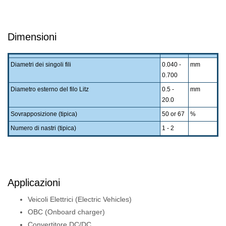
Dimensioni
Diametri dei singoli fili
0.040 -
mm
0.700
Diametro esterno del filo Litz
0.5 -
mm
20.0
Sovrapposizione (tipica)
50 or 67
%
Numero di nastri (tipica)
1 - 2
Applicazioni
Veicoli Elettrici (Electric Vehicles)
OBC (Onboard charger)
Convertitore DC/DC