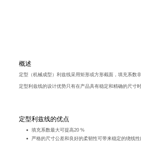
概述
定型（机械成型）利兹线采用矩形或方形截面，填充系数非
定型利兹线的设计优势只有在产品具有稳定和精确的尺寸
定型利兹线的优点
填充系数最大可提高20 %
严格的尺寸公差和良好的柔韧性可带来稳定的绕线性