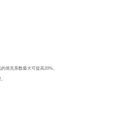
的填充系数最大可提高20%。
程。