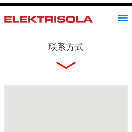
Skip
to
main
Toggle
content
menu
联系方式