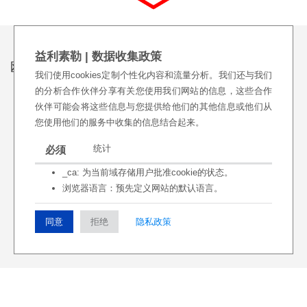
益利素勒 | 数据收集政策
欧洲
我们使用cookies定制个性化内容和流量分析。我们还与我们
的分析合作伙伴分享有关您使用我们网站的信息，这些合作
伙伴可能会将这些信息与您提供给他们的其他信息或他们从
白俄罗
您使用他们的服务中收集的信息结合起来。
奥地利
比利时
斯
统计
必须
_ca: 为当前域存储用户批准cookie的状态。
捷克共
浏览器语言：预先定义网站的默认语言。
丹麦
芬兰
和国
同意
拒绝
隐私政策
法国
德国
英国
希腊
匈牙利
以色列