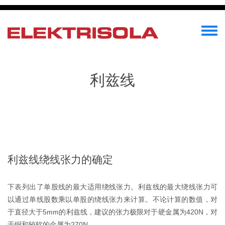
Skip
to
main
Toggle
content
menu
利兹线
利兹线绕线张力的确定
下表列出了单股线的最大适用绕线张力。利兹线的最大绕线张力可
以通过单线股数乘以单股的绕线张力来计算。不论计算的数值，对
于直径大于5mm的利兹线，建议的张力极限对于硬金属为420N，对
于铜和较软的金属为270N。