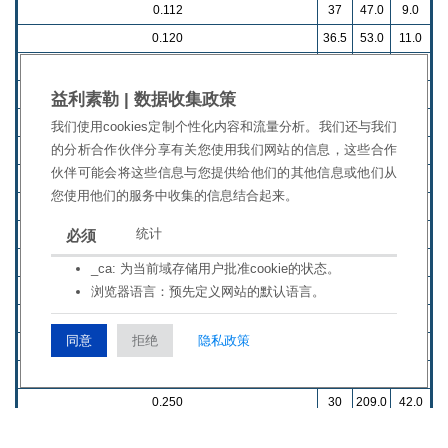
0.112
37
47.0
9.0
0.120
36.5
53.0
11.0
0.130
36
62.0
12.0
0.140
35
71.0
14.0
益利素勒 | 数据收集政策
0.150
34.5
80.0
16.0
我们使用cookies定制个性化内容和流量分析。我们还与我们
的分析合作伙伴分享有关您使用我们网站的信息，这些合作
0.160
34
91.0
18.0
伙伴可能会将这些信息与您提供给他们的其他信息或他们从
0.170
33.5
101.0
20.0
您使用他们的服务中收集的信息结合起来。
0.180
33
113.0
23.0
统计
必须
0.190
32.5
125.0
25.0
0.200
32
137.0
27.0
_ca: 为当前域存储用户批准cookie的状态。
0.210
31.5
150.0
30.0
浏览器语言：预先定义网站的默认语言。
0.220
31
164.0
33.0
同意
拒绝
隐私政策
0.230
30.5
178.0
36.0
0.240
30.5
193.0
39.0
0.250
30
209.0
42.0
0.260
30
225.0
45.0