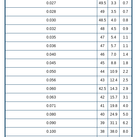
0.027
49.5
3.3
0.7
0.028
49
3.5
0.7
0.030
48.5
4.0
0.8
0.032
48
4.5
0.9
0.035
47
5.4
1.1
0.036
47
5.7
1.1
0.040
46
7.0
1.4
0.045
45
8.8
1.8
0.050
44
10.9
2.2
0.056
43
12.4
2.5
0.060
42.5
14.3
2.9
0.063
42
15.7
3.1
0.071
41
19.8
4.0
0.080
40
24.9
5.0
0.090
39
31.1
6.2
0.100
38
38.0
8.0