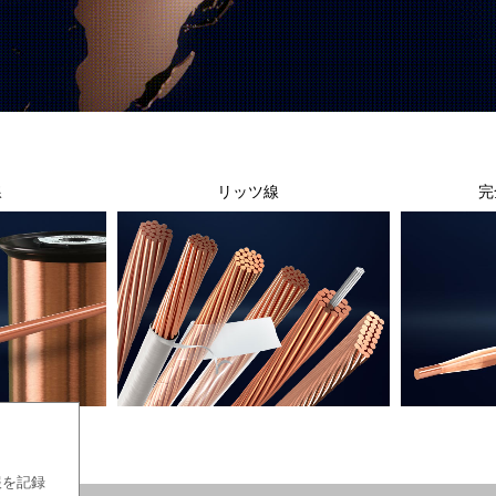
線
リッツ線
完
報を記録