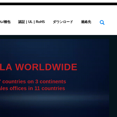
ル/梱包
認証 | UL | RoHS
ダウンロード
連絡先
OLA WORLDWIDE
7 countries on 3 continents
les offices in 11 countries