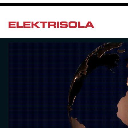
メ
イ
ン
コ
ン
Toggle
テ
menu
ン
ツ
に
移
動