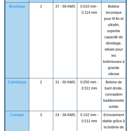
Biconique
1
37 - 58 AWG
0.010 mm -
Bobine
0.114 mm
biconique
pour fil fin et
ultrafin,
superbe
capacité de
dévidage,
idéale pour
les
bobineuses à
grande
vitesse
Cylindrique
2
31 - 50 AWG
0.050 mm -
Bobine de
0.511 mm
baril droite,
conception
traditionnelle
solide
Conique
3
24 - 38 AWG
0.102 mm -
Enroulement
0.511 mm
stable grâce à
la bobine de