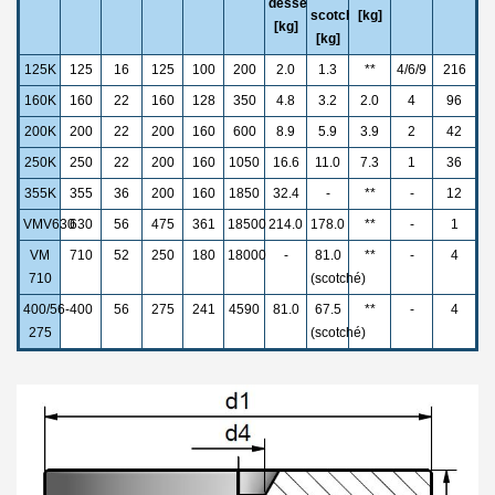
desservi*
scotché*
[kg]
[kg]
[kg]
125K
125
16
125
100
200
2.0
1.3
**
4/6/9
216
160K
160
22
160
128
350
4.8
3.2
2.0
4
96
200K
200
22
200
160
600
8.9
5.9
3.9
2
42
250K
250
22
200
160
1050
16.6
11.0
7.3
1
36
355K
355
36
200
160
1850
32.4
-
**
-
12
VMV630
630
56
475
361
18500
214.0
178.0
**
-
1
VM
710
52
250
180
18000
-
81.0
**
-
4
710
(scotché)
400/56-
400
56
275
241
4590
81.0
67.5
**
-
4
275
(scotché)